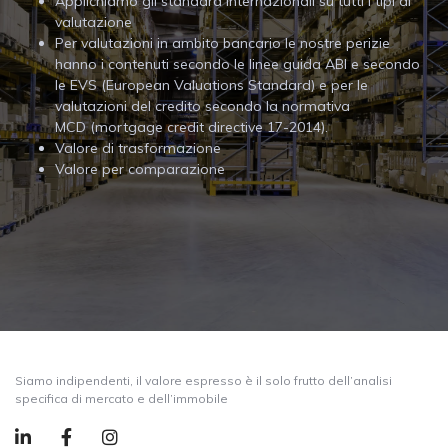
Applichiamo gli standard internazionali su tutti i tipi di
valutazione
Per valutazioni in ambito bancario le nostre perizie
hanno i contenuti secondo le linee guida ABI e secondo
le EVS (European Valuations Standard) e per le
valutazioni del credito secondo la normativa
MCD (mortgage credit directive 17-2014).
Valore di trasformazione
Valore per comparazione
Siamo indipendenti, il valore espresso è il solo frutto dell’analisi
specifica di mercato e dell’immobile