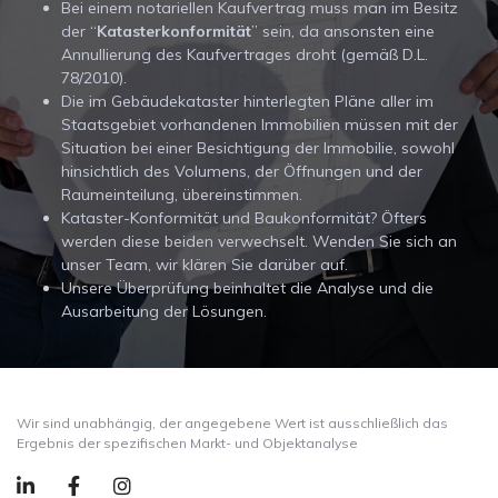
Bei einem notariellen Kaufvertrag muss man im Besitz
der “
Katasterkonformität
” sein, da ansonsten eine
Annullierung des Kaufvertrages droht (gemäß D.L.
78/2010).
Die im Gebäudekataster hinterlegten Pläne aller im
Staatsgebiet vorhandenen Immobilien müssen mit der
Situation bei einer Besichtigung der Immobilie, sowohl
hinsichtlich des Volumens, der Öffnungen und der
Raumeinteilung, übereinstimmen.
Kataster-Konformität und Baukonformität? Öfters
werden diese beiden verwechselt. Wenden Sie sich an
unser Team, wir klären Sie darüber auf.
Unsere Überprüfung beinhaltet die Analyse und die
Ausarbeitung der Lösungen.
Wir sind unabhängig, der angegebene Wert ist ausschließlich das
Ergebnis der spezifischen Markt- und Objektanalyse