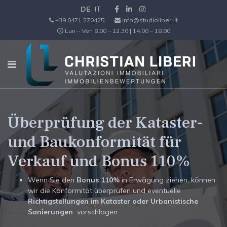
DE
IT
+39 0471 270425
info@studioliberi.it
Lun – Ven 8.00 – 12.30 | 14.00 – 18.00
Überprüfung der Kataster-
und Baukonformität für
Verkauf und Bonus 110%
Wenn Sie den
Bonus 110%
in Erwägung ziehen, können
wir die Konformität überprüfen und eventuelle
Richtigstellungen im Kataster oder Urbanistische
Sanierungen
vorschlagen