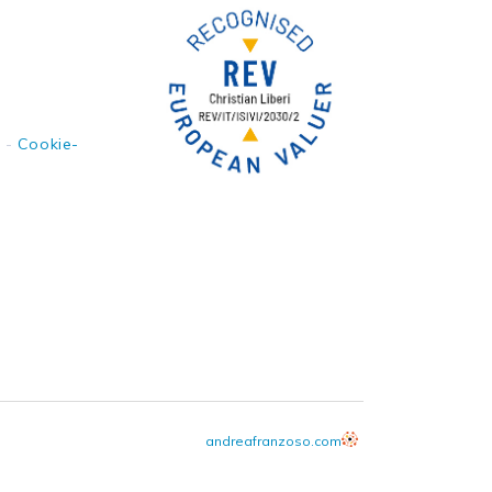
y
-
Cookie-
andreafranzoso.com