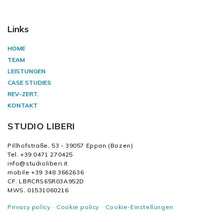
Links
HOME
TEAM
LEISTUNGEN
CASE STUDIES
REV-ZERT.
KONTAKT
STUDIO LIBERI
Pillhofstraße, 53 - 39057 Eppan (Bozen)
Tel. +39 0471 270425
info@studioliberi.it
mobile +39 348 3662636
CF: LBRCRS65R03A952D
MWS. 01531060216
Privacy policy
-
Cookie policy
-
Cookie-Einstellungen